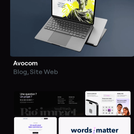
Avocom
Blog
,
Site Web