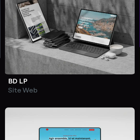
BD LP
Site Web