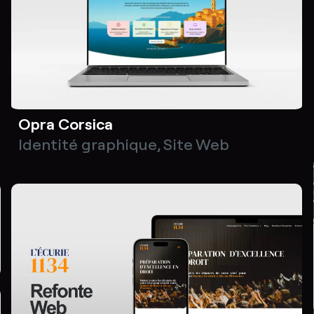
Opra Corsica
Identité graphique
,
Site Web