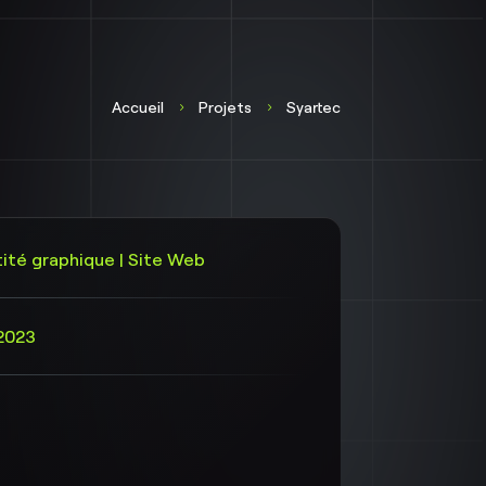
Accueil
Projets
Syartec
5
5
tité graphique | Site Web
2023