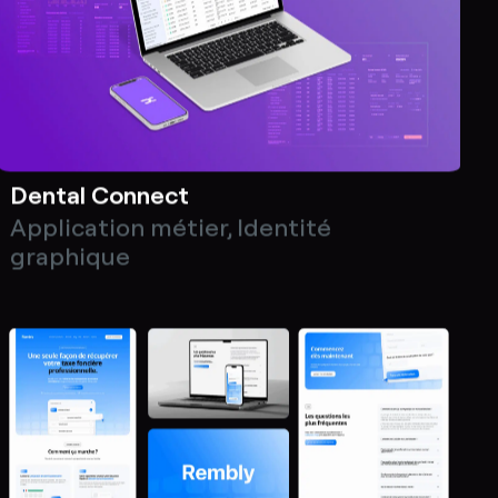
Dental Connect
Application métier
,
Identité
graphique