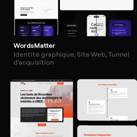
WordsMatter
Identité graphique
,
Site Web
,
Tunnel
d'acquisition