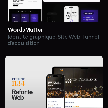
WordsMatter
Identité graphique
,
Site Web
,
Tunnel
d'acquisition