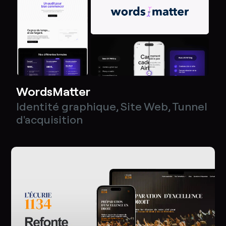
WordsMatter
Identité graphique
,
Site Web
,
Tunnel
d'acquisition