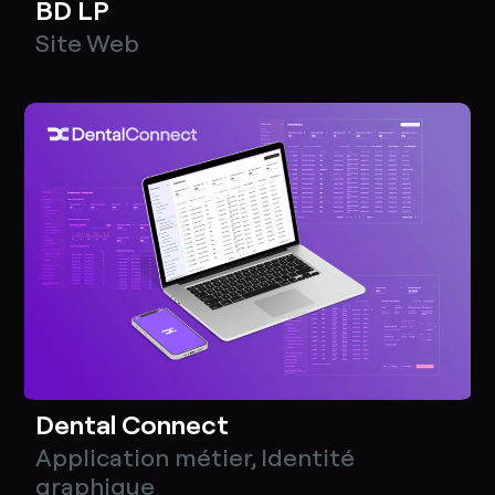
BD LP
Site Web
Dental Connect
Application métier
,
Identité
graphique