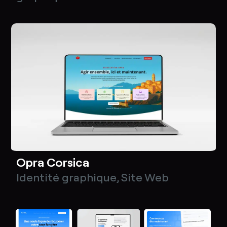
Opra Corsica
Identité graphique
,
Site Web