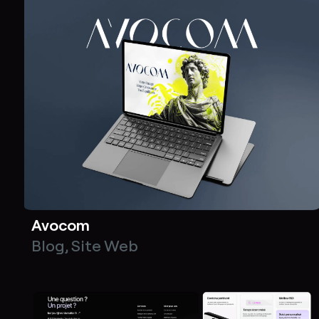
Avocom
Blog
,
Site Web