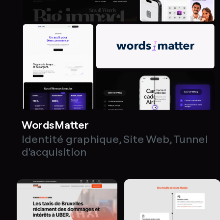
WordsMatter
Identité graphique
,
Site Web
,
Tunnel
d'acquisition