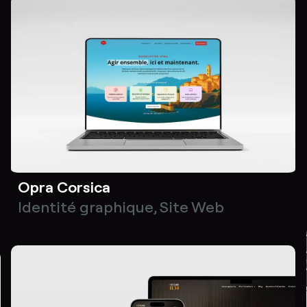
Opra Corsica
Identité graphique
,
Site Web