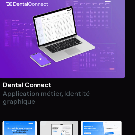
UNNEL D'ACQUISITION
BLOG
APPLICATION MÉTIER
Dental Connect
Application métier
,
Identité
graphique