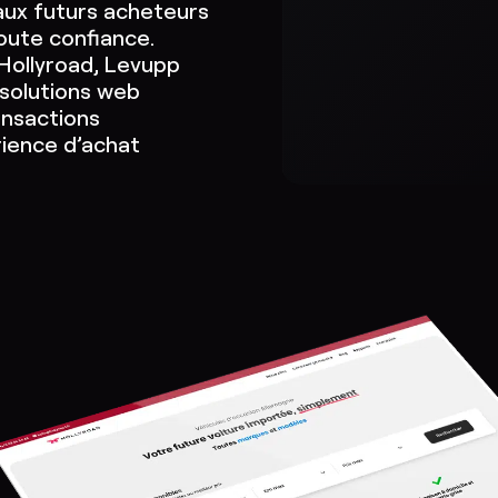
aux futurs acheteurs
toute confiance.
 Hollyroad, Levupp
 solutions web
ansactions
rience d’achat