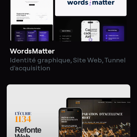
WordsMatter
Identité graphique
,
Site Web
,
Tunnel
d'acquisition