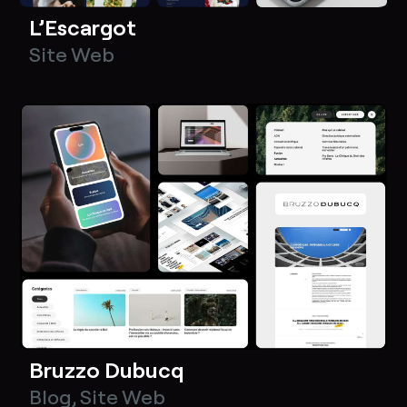
L’Escargot
Site Web
Bruzzo Dubucq
Blog
,
Site Web