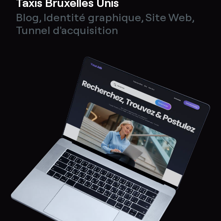
Taxis Bruxelles Unis
Blog
,
Identité graphique
,
Site Web
,
Tunnel d'acquisition